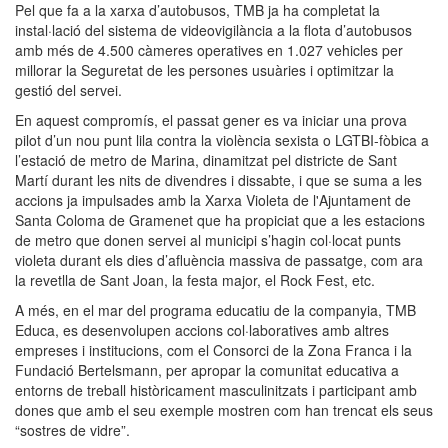
Pel que fa a la xarxa d’autobusos, TMB ja ha completat la
instal·lació del sistema de videovigilància a la flota d’autobusos
amb més de 4.500 càmeres operatives en 1.027 vehicles per
millorar la Seguretat de les persones usuàries i optimitzar la
gestió del servei.
En aquest compromís, el passat gener es va iniciar una prova
pilot d’un nou punt lila contra la violència sexista o LGTBI-fòbica a
l’estació de metro de Marina, dinamitzat pel districte de Sant
Martí durant les nits de divendres i dissabte, i que se suma a les
accions ja impulsades amb la Xarxa Violeta de l'Ajuntament de
Santa Coloma de Gramenet que ha propiciat que a les estacions
de metro que donen servei al municipi s’hagin col·locat punts
violeta durant els dies d’afluència massiva de passatge, com ara
la revetlla de Sant Joan, la festa major, el Rock Fest, etc.
A més, en el mar del programa educatiu de la companyia, TMB
Educa, es desenvolupen accions col·laboratives amb altres
empreses i institucions, com el Consorci de la Zona Franca i la
Fundació Bertelsmann, per apropar la comunitat educativa a
entorns de treball històricament masculinitzats i participant amb
dones que amb el seu exemple mostren com han trencat els seus
“sostres de vidre”.