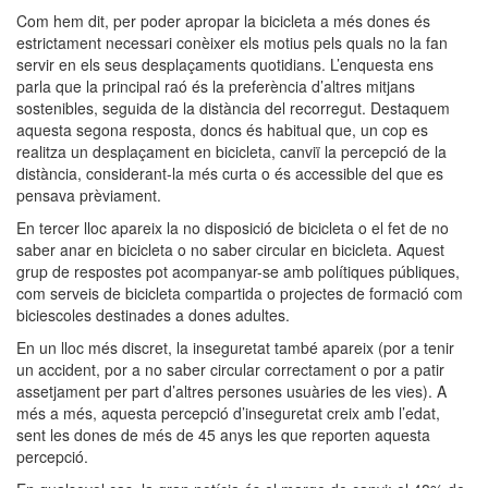
Com hem dit, per poder apropar la bicicleta a més dones és
estrictament necessari conèixer els motius pels quals no la fan
servir en els seus desplaçaments quotidians. L’enquesta ens
parla que la principal raó és la preferència d’altres mitjans
sostenibles, seguida de la distància del recorregut. Destaquem
aquesta segona resposta, doncs és habitual que, un cop es
realitza un desplaçament en bicicleta, canviï la percepció de la
distància, considerant-la més curta o és accessible del que es
pensava prèviament.
En tercer lloc apareix la no disposició de bicicleta o el fet de no
saber anar en bicicleta o no saber circular en bicicleta. Aquest
grup de respostes pot acompanyar-se amb polítiques públiques,
com serveis de bicicleta compartida o projectes de formació com
biciescoles destinades a dones adultes.
En un lloc més discret, la inseguretat també apareix (por a tenir
un accident, por a no saber circular correctament o por a patir
assetjament per part d’altres persones usuàries de les vies). A
més a més, aquesta percepció d’inseguretat creix amb l’edat,
sent les dones de més de 45 anys les que reporten aquesta
percepció.