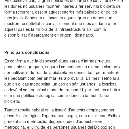
En qualsevol cas, la gran notícia és el marge de canvi: el 48% de
les dones no usuàries mostren interès a fer servir la bicicleta de
forma recurrent, essent aquest interès més palpable entre les
més joves. Si posem el focus en aquest grup de dones que
mostren receptivitat al canvi, l’element que més ajudaria a fer
aquest pas és la millora de la infraestructura així com la
disponibilitat d’aparcament en origen i destinació.
Principals conclusions
Es confirma que la disposició d’una xarxa d’infraestructura
pedalable segregada, segura i còmoda és un element clau en la
normalització de l’ús de la bicicleta en dones, tant per mantenir-
les pedalant com per animar-les a provar-la. És més, semblaria
que en el cas metropolità, un cop en són usuàries, la bicicleta
esdevé el seu principal mode de transport i, per tant, es dibuixa
com una política estratègica sumar dones a la mobilitat en
bicicleta.
També resulta cabdal en la fixació d’aquests desplaçaments
afavorir estratègies d’aparcament segur, com el sistema Bicibox
present a la metròpolis. Segons dades d’aquest servei
metropolità, el 34% de les persones usuàries del Bicibox son