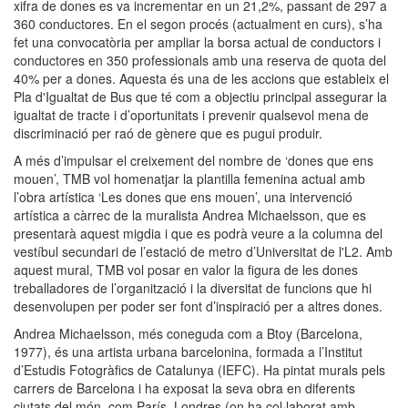
xifra de dones es va incrementar en un 21,2%, passant de 297 a
360 conductores. En el segon procés (actualment en curs), s’ha
fet una convocatòria per ampliar la borsa actual de conductors i
conductores en 350 professionals amb una reserva de quota del
40% per a dones. Aquesta és una de les accions que estableix el
Pla d'Igualtat de Bus que té com a objectiu principal assegurar la
igualtat de tracte i d’oportunitats i prevenir qualsevol mena de
discriminació per raó de gènere que es pugui produir.
A més d’impulsar el creixement del nombre de ‘dones que ens
mouen’, TMB vol homenatjar la plantilla femenina actual amb
l’obra artística ‘Les dones que ens mouen’, una intervenció
artística a càrrec de la muralista Andrea Michaelsson, que es
presentarà aquest migdia i que es podrà veure a la columna del
vestíbul secundari de l’estació de metro d’Universitat de l'L2. Amb
aquest mural, TMB vol posar en valor la figura de les dones
treballadores de l’organització i la diversitat de funcions que hi
desenvolupen per poder ser font d’inspiració per a altres dones.
Andrea Michaelsson, més coneguda com a Btoy (Barcelona,
1977), és una artista urbana barcelonina, formada a l’Institut
d’Estudis Fotogràfics de Catalunya (IEFC). Ha pintat murals pels
carrers de Barcelona i ha exposat la seva obra en diferents
ciutats del món, com París, Londres (on ha col·laborat amb