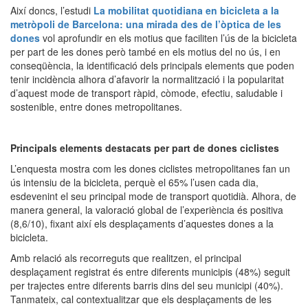
Així doncs, l’estudi
La mobilitat quotidiana en bicicleta a la
metròpoli de Barcelona: una mirada des de l’òptica de les
dones
vol aprofundir en els motius que faciliten l’ús de la bicicleta
per part de les dones però també en els motius del no ús, i en
conseqüència, la identificació dels principals elements que poden
tenir incidència alhora d’afavorir la normalització i la popularitat
d’aquest mode de transport ràpid, còmode, efectiu, saludable i
sostenible, entre dones metropolitanes.
Principals elements destacats per part de dones ciclistes
L’enquesta mostra com les dones ciclistes metropolitanes fan un
ús intensiu de la bicicleta, perquè el 65% l’usen cada dia,
esdevenint el seu principal mode de transport quotidià. Alhora, de
manera general, la valoració global de l’experiència és positiva
(8,6/10), fixant així els desplaçaments d’aquestes dones a la
bicicleta.
Amb relació als recorreguts que realitzen, el principal
desplaçament registrat és entre diferents municipis (48%) seguit
per trajectes entre diferents barris dins del seu municipi (40%).
Tanmateix, cal contextualitzar que els desplaçaments de les