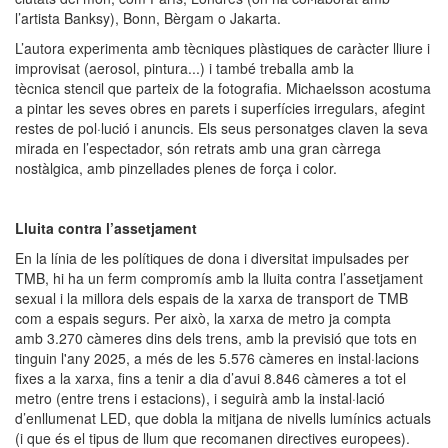
l’artista Banksy), Bonn, Bèrgam o Jakarta.
L’autora experimenta amb tècniques plàstiques de caràcter lliure i
improvisat (aerosol, pintura...) i també treballa amb la
tècnica stencil que parteix de la fotografia. Michaelsson acostuma
a pintar les seves obres en parets i superfícies irregulars, afegint
restes de pol·lució i anuncis. Els seus personatges claven la seva
mirada en l’espectador, són retrats amb una gran càrrega
nostàlgica, amb pinzellades plenes de força i color.
Lluita contra l’assetjament
En la línia de les polítiques de dona i diversitat impulsades per
TMB, hi ha un ferm compromís amb la lluita contra l’assetjament
sexual i la millora dels espais de la xarxa de transport de TMB
com a espais segurs. Per això, la xarxa de metro ja compta
amb 3.270 càmeres dins dels trens, amb la previsió que tots en
tinguin l'any 2025, a més de les 5.576 càmeres en instal·lacions
fixes a la xarxa, fins a tenir a dia d’avui 8.846 càmeres a tot el
metro (entre trens i estacions), i seguirà amb la instal·lació
d’enllumenat LED, que dobla la mitjana de nivells lumínics actuals
(i que és el tipus de llum que recomanen directives europees).