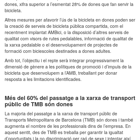
dones, xifra superior a l’esmentat 28% de dones que fan servir la
bicicleta.
Altres mesures per afavorir l’ús de la bicicleta en dones poden ser
la creació de serveis de bicicleta pública compartida, com el
recentment implantat AMBici, o la disposició d’altres serveis de
qualitat com visors de rutes pedalables, informació de qualitat de
la xarxa pedalable o el desenvolupament de projectes de
formació com biciescoles destinades a dones adultes.
Amb tot, l’objectiu i el repte serà integrar progressivament la
dimensió de gènere a les polítiques de promoció i d’impuls de la
bicicleta que desenvolupem a l’AMB, treballant per donar
resposta a les limitacions identificades.
Més del 60% del passatge a la xarxa de transport
públic de TMB són dones
La majoria del passatge a la xarxa de transport públic de
Transports Metropolitans de Barcelona (TMB) són dones i també
augmenta el nombre de les professionals dins de l’empresa. En
aquest sentit, des de TMB es treballa per garantir la igualtat
d’oportunitats i la no discriminació per raó de sexe i intentar així