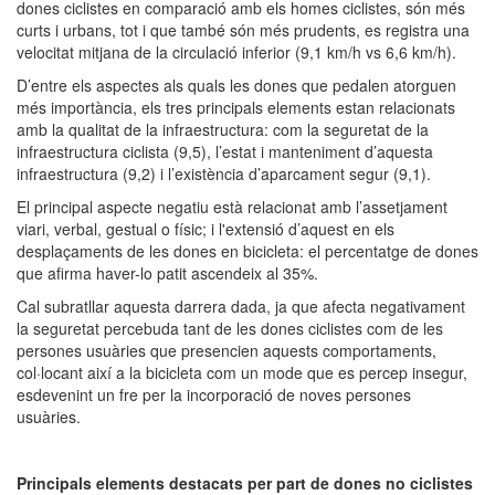
dones ciclistes en comparació amb els homes ciclistes, són més
curts i urbans, tot i que també són més prudents, es registra una
velocitat mitjana de la circulació inferior (9,1 km/h vs 6,6 km/h).
D’entre els aspectes als quals les dones que pedalen atorguen
més importància, els tres principals elements estan relacionats
amb la qualitat de la infraestructura: com la seguretat de la
infraestructura ciclista (9,5), l’estat i manteniment d’aquesta
infraestructura (9,2) i l’existència d’aparcament segur (9,1).
El principal aspecte negatiu està relacionat amb l’assetjament
viari, verbal, gestual o físic; i l'extensió d’aquest en els
desplaçaments de les dones en bicicleta: el percentatge de dones
que afirma haver-lo patit ascendeix al 35%.
Cal subratllar aquesta darrera dada, ja que afecta negativament
la seguretat percebuda tant de les dones ciclistes com de les
persones usuàries que presencien aquests comportaments,
col·locant així a la bicicleta com un mode que es percep insegur,
esdevenint un fre per la incorporació de noves persones
usuàries.
Principals elements destacats per part de dones no ciclistes