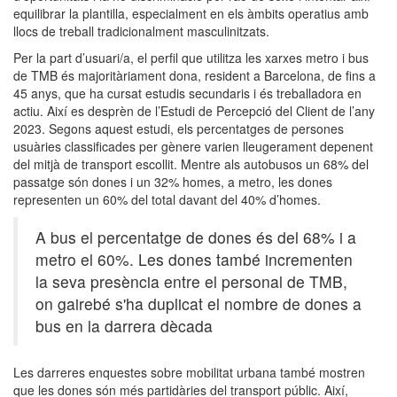
equilibrar la plantilla, especialment en els àmbits operatius amb
llocs de treball tradicionalment masculinitzats.
Per la part d’usuari/a, el perfil que utilitza les xarxes metro i bus
de TMB és majoritàriament dona, resident a Barcelona, de fins a
45 anys, que ha cursat estudis secundaris i és treballadora en
actiu. Així es desprèn de l’Estudi de Percepció del Client de l’any
2023. Segons aquest estudi, els percentatges de persones
usuàries classificades per gènere varien lleugerament depenent
del mitjà de transport escollit. Mentre als autobusos un 68% del
passatge són dones i un 32% homes, a metro, les dones
representen un 60% del total davant del 40% d’homes.
A bus el percentatge de dones és del 68% i a
metro el 60%. Les dones també incrementen
la seva presència entre el personal de TMB,
on gairebé s'ha duplicat el nombre de dones a
bus en la darrera dècada
Les darreres enquestes sobre mobilitat urbana també mostren
que les dones són més partidàries del transport públic. Així,