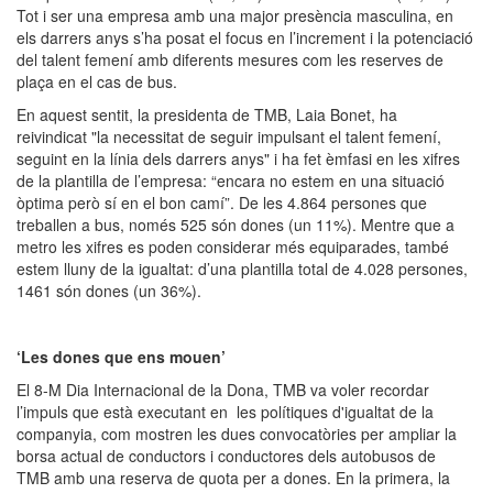
Tot i ser una empresa amb una major presència masculina, en
els darrers anys s’ha posat el focus en l’increment i la potenciació
del talent femení amb diferents mesures com les reserves de
plaça en el cas de bus.
En aquest sentit, la presidenta de TMB, Laia Bonet, ha
reivindicat "la necessitat de seguir impulsant el talent femení,
seguint en la línia dels darrers anys" i ha fet èmfasi en les xifres
de la plantilla de l’empresa: “encara no estem en una situació
òptima però sí en el bon camí”. De les 4.864 persones que
treballen a bus, només 525 són dones (un 11%). Mentre que a
metro les xifres es poden considerar més equiparades, també
estem lluny de la igualtat: d’una plantilla total de 4.028 persones,
1461 són dones (un 36%).
‘Les dones que ens mouen’
El 8-M Dia Internacional de la Dona, TMB va voler recordar
l’impuls que està executant en les polítiques d'igualtat de la
companyia, com mostren les dues convocatòries per ampliar la
borsa actual de conductors i conductores dels autobusos de
TMB amb una reserva de quota per a dones. En la primera, la