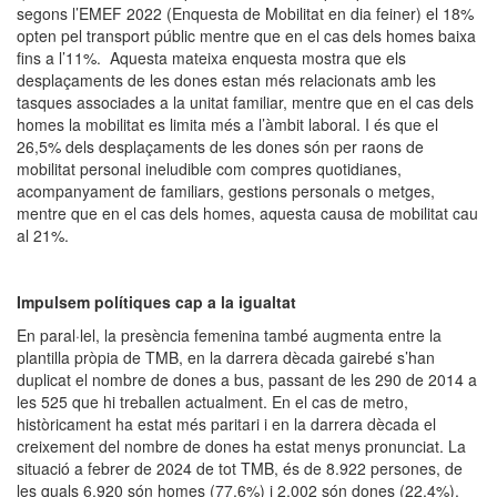
segons l’EMEF 2022 (Enquesta de Mobilitat en dia feiner) el 18%
opten pel transport públic mentre que en el cas dels homes baixa
fins a l’11%. Aquesta mateixa enquesta mostra que els
desplaçaments de les dones estan més relacionats amb les
tasques associades a la unitat familiar, mentre que en el cas dels
homes la mobilitat es limita més a l’àmbit laboral. I és que el
26,5% dels desplaçaments de les dones són per raons de
mobilitat personal ineludible com compres quotidianes,
acompanyament de familiars, gestions personals o metges,
mentre que en el cas dels homes, aquesta causa de mobilitat cau
al 21%.
Impulsem polítiques cap a la igualtat
En paral·lel, la presència femenina també augmenta entre la
plantilla pròpia de TMB, en la darrera dècada gairebé s’han
duplicat el nombre de dones a bus, passant de les 290 de 2014 a
les 525 que hi treballen actualment. En el cas de metro,
històricament ha estat més paritari i en la darrera dècada el
creixement del nombre de dones ha estat menys pronunciat. La
situació a febrer de 2024 de tot TMB, és de 8.922 persones, de
les quals 6.920 són homes (77,6%) i 2.002 són dones (22,4%).