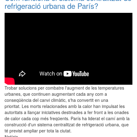
refrigeració urbana de París?
Trobar solucions per combatre l'augment de les temperatures
urbanes, que continuen augmentant cada any com a
conseqüència del canvi climàtic, s'ha convertit en una
prioritat. Les morts relacionades amb la calor han impulsat les
autoritats a llançar iniciatives destinades a fer front a les onades
de calor cada cop més freqüents. París ha liderat el camí amb la
construcció d'un sistema centralitzat de refrigeració urbana, que
té previst ampliar per tota la ciutat.
Notícia