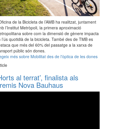
Oficina de la Bicicleta de l’AMB ha realitzat, juntament
b l’Institut Metròpoli, la primera aproximació
tropolitana sobre com la dimensió de gènere impacta
 l’ús quotidià de la bicicleta. També des de TMB es
staca que més del 60% del passatge a la xarxa de
ansport públic són dones.
egeix més
sobre Mobilitat des de l'òptica de les dones
ticle
Horts al terrat’, finalista als
remis Nova Bauhaus