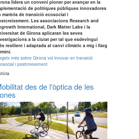
rona lidera un conveni pioner per avançar en la
mplementació de polítiques públiques innovadores
 matèria de transició ecosocial i
ostcreixement. Les associacions Research and
growth International, Dark Matter Labs i la
iversitat de Girona aplicaran les seves
vestigacions a la ciutat per tal que esdevingui
s resilient i adaptada al canvi climàtic a mig i llarg
rmini.​
egeix més
sobre Girona vol innovar en transició
osocial i postcreixement
tícia
obilitat des de l'òptica de les
ones