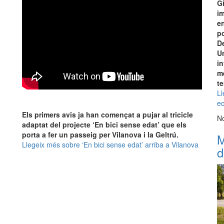
Gi
i
en
p
De
Un
in
mé
te
Ll
ec
Els primers avis ja han començat a pujar al tricicle
No
adaptat del projecte ‘En bici sense edat’ que els
porta a fer un passeig per Vilanova i la Geltrú.
M
Llegeix més
sobre ‘En bici sense edat’ arriba a Vilanova
d