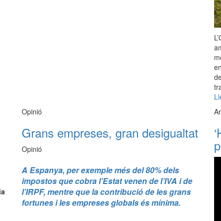
L’
am
me
en
de
tr
Ll
Opinió
Ar
Grans empreses, gran desigualtat
‘
p
Opinió
A Espanya, per exemple més del 80% dels
impostos que cobra l’Estat venen de l’IVA i de
l’IRPF, mentre que la contribució de les grans
ia
fortunes i les empreses globals és mínima.