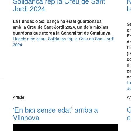
Solidança rep la Creu de Sant
N
Jordi 2024
b
La Fundació Solidança ha estat guardonada
S
amb la Creu de Sant Jordi 2024, un dels màxims
pr
guardons que atorga la Generalitat de Catalunya.
Fo
Llegeix més
sobre Solidança rep la Creu de Sant Jordi
d
2024
l’
(I
c
di
c
c
Ll
d
Article
Ar
‘En bici sense edat’ arriba a
G
Vilanova
e