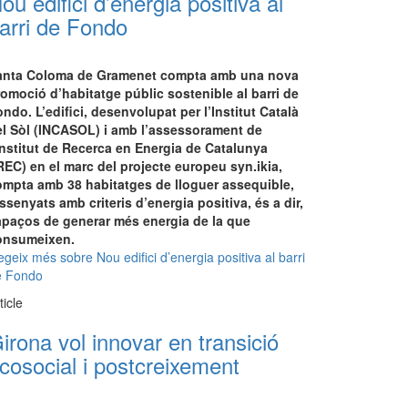
ou edifici d’energia positiva al
arri de Fondo
anta Coloma de Gramenet compta amb una nova
omoció d’habitatge públic sostenible al barri de
ndo. L’edifici, desenvolupat per l’Institut Català
el Sòl (INCASOL) i amb l’assessorament de
Institut de Recerca en Energia de Catalunya
REC) en el marc del projecte europeu syn.ikia,
ompta amb 38 habitatges de lloguer assequible,
ssenyats amb criteris d’energia positiva, és a dir,
apaços de generar més energia de la que
onsumeixen.
egeix més
sobre Nou edifici d’energia positiva al barri
e Fondo
ticle
irona vol innovar en transició
cosocial i postcreixement