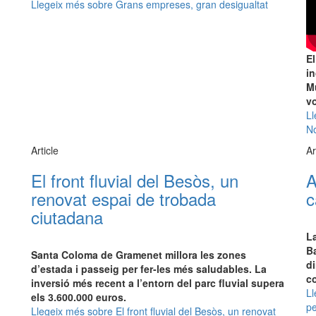
Llegeix més
sobre Grans empreses, gran desigualtat
El
in
M
vo
Ll
N
Article
Ar
El front fluvial del Besòs, un
A
renovat espai de trobada
c
ciutadana
La
Ba
Santa Coloma de Gramenet millora les zones
di
d’estada i passeig per fer-les més saludables. La
c
inversió més recent a l’entorn del parc fluvial supera
Ll
els 3.600.000 euros.
pe
Llegeix més
sobre El front fluvial del Besòs, un renovat