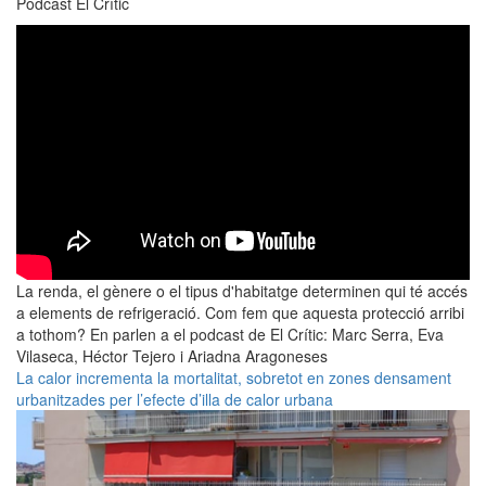
Podcast El Crític
La renda, el gènere o el tipus d'habitatge determinen qui té accés
a elements de refrigeració. Com fem que aquesta protecció arribi
a tothom? En parlen a el podcast de El Crític: Marc Serra, Eva
Vilaseca, Héctor Tejero i Ariadna Aragoneses
La calor incrementa la mortalitat, sobretot en zones densament
urbanitzades per l’efecte d’illa de calor urbana