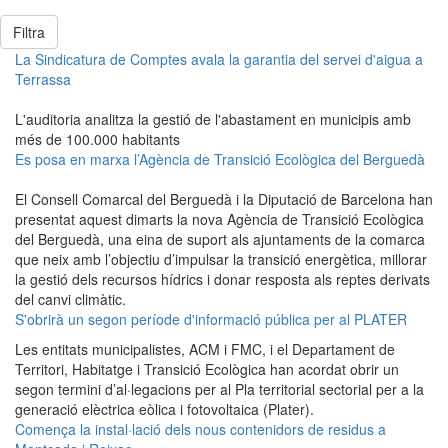
Filtra
La Sindicatura de Comptes avala la garantia del servei d'aigua a
Terrassa
L'auditoria analitza la gestió de l'abastament en municipis amb
més de 100.000 habitants
Es posa en marxa l’Agència de Transició Ecològica del Berguedà
El Consell Comarcal del Berguedà i la Diputació de Barcelona han
presentat aquest dimarts la nova Agència de Transició Ecològica
del Berguedà, una eina de suport als ajuntaments de la comarca
que neix amb l’objectiu d’impulsar la transició energètica, millorar
la gestió dels recursos hídrics i donar resposta als reptes derivats
del canvi climàtic.
S'obrirà un segon període d'informació pública per al PLATER
Les entitats municipalistes, ACM i FMC, i el Departament de
Territori, Habitatge i Transició Ecològica han acordat obrir un
segon termini d’al·legacions per al Pla territorial sectorial per a la
generació elèctrica eòlica i fotovoltaica (Plater).
Comença la instal·lació dels nous contenidors de residus a