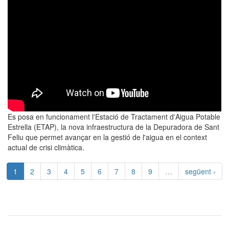
Es posa en funcionament l'Estació de Tractament d'Aigua Potable
Estrella (ETAP), la nova infraestructura de la Depuradora de Sant
Feliu que permet avançar en la gestió de l'aigua en el context
actual de crisi climàtica.
1
2
3
4
5
6
7
8
9
…
següent ›