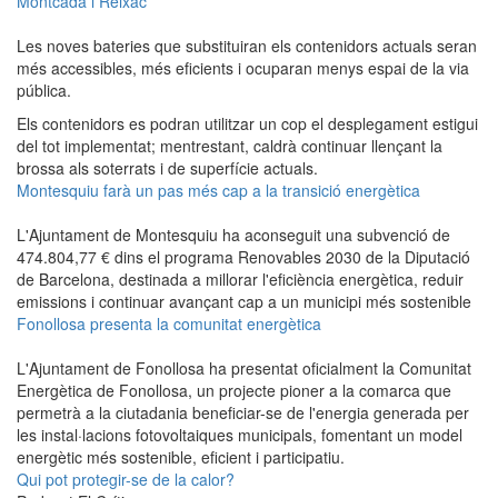
Montcada i Reixac
Les noves bateries que substituiran els contenidors actuals seran
més accessibles, més eficients i ocuparan menys espai de la via
pública.
Els contenidors es podran utilitzar un cop el desplegament estigui
del tot implementat; mentrestant, caldrà continuar llençant la
brossa als soterrats i de superfície actuals.
Montesquiu farà un pas més cap a la transició energètica
L'Ajuntament de Montesquiu ha aconseguit una subvenció de
474.804,77 € dins el programa Renovables 2030 de la Diputació
de Barcelona, destinada a millorar l'eficiència energètica, reduir
emissions i continuar avançant cap a un municipi més sostenible
Fonollosa presenta la comunitat energètica
L'Ajuntament de Fonollosa ha presentat oficialment la Comunitat
Energètica de Fonollosa, un projecte pioner a la comarca que
permetrà a la ciutadania beneficiar-se de l'energia generada per
les instal·lacions fotovoltaiques municipals, fomentant un model
energètic més sostenible, eficient i participatiu.
Qui pot protegir-se de la calor?