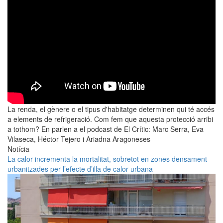
La renda, el gènere o el tipus d'habitatge determinen qui té accés
a elements de refrigeració. Com fem que aquesta protecció arribi
a tothom? En parlen a el podcast de El Crític: Marc Serra, Eva
Vilaseca, Héctor Tejero i Ariadna Aragoneses
Notícia
La calor incrementa la mortalitat, sobretot en zones densament
urbanitzades per l’efecte d’illa de calor urbana