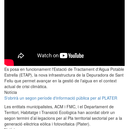
Es posa en funcionament l'Estació de Tractament d'Aigua Potable
Estrella (ETAP), la nova infraestructura de la Depuradora de Sant
Feliu que permet avançar en la gestió de l'aigua en el context
actual de crisi climàtica.
Notícia
S'obrirà un segon període d'informació pública per al PLATER
Les entitats municipalistes, ACM i FMC, i el Departament de
Territori, Habitatge i Transició Ecològica han acordat obrir un
segon termini d’al·legacions per al Pla territorial sectorial per a la
generació elèctrica eòlica i fotovoltaica (Plater).