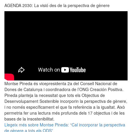
AGENDA 2030: La visió des de la perspectiva de gènere
Montse Pineda és vicepresidenta 2a del Consell Nacional de
Dones de Catalunya i coordinadora de l’ONG Creación Positiva.
Pineda planteja la necessitat que tots els Objectius de
Desenvolupament Sostenible incorporin la perspectiva de gènere,
i no només específicament el que fa referència a la igualtat. Això
permetria fer una lectura més profunda dels 17 objectius i de les
bases de la insostenibilitat.
Llegeix més
sobre Montse Pineda: “Cal incorporar la perspectiva
de gènere a tots els ODS”