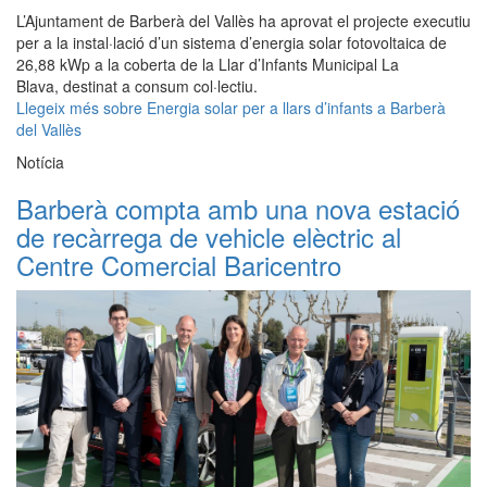
L’Ajuntament de Barberà del Vallès ha aprovat el projecte executiu
per a la instal·lació d’un sistema d’energia solar fotovoltaica de
26,88 kWp a la coberta de la Llar d’Infants Municipal La
Blava, destinat a consum col·lectiu.
Llegeix més
sobre Energia solar per a llars d’infants a Barberà
del Vallès
Notícia
Barberà compta amb una nova estació
de recàrrega de vehicle elèctric al
Centre Comercial Baricentro