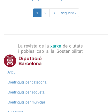
1
2
3
següent ›
Menú
Arxiu
Continguts per categoria
Continguts per etiqueta
Continguts per municipi
Menú
Avís legal