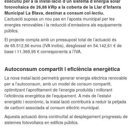
executiu per a la instal·lació d’un sistema d’energia solar
fotovoltaica de 26,88 kWp a la coberta de la Llar d’Infants
Municipal La Blava, destinat a consum col·lectiu.
L’actuació suposa un nou pas en l’aposta municipal per les
energies renovables i la reducció d’emissions als equipaments
públics.
El projecte compta amb un pressupost total de l’actuació és
de 65.512,56 euros (IVA inclòs), desglossat en 54.142,61 € de
base i 11.369,95 € corresponents a l’IVA.
Autoconsum compartit i eficiència energètica
La nova instal·lació permetrà generar energia elèctrica renovable
per a l’autoconsum, amb un model de consum compartit,
optimitzant l’aprofitament de l’energia produïda i millorant
l’eficiència energètica de l’equipament. A més de l’estalvi
energètic i econòmic, la instal·lació contribuirà a reduir la petjada
de carboni associada al consum elèctric municipal.
Aquesta actuació dona continuïtat al desplegament progressiu de
sistemes fotovoltaics en edificis públics.