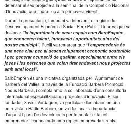
defensar el seu projecte a la semifinal de la Competició Nacional
d’Innovació, que tindrà lloc a la primavera vinent.
Durant la presentació, també hi va intervenir el regidor de
Desenvolupament Econòmic i Social, Pere Pubilli Linares, que va
destacar
“la importància de crear espais com BarbEmprèn,
que connecten talent, innovació i oportunitats dins del
nostre municipi”
. Pubill va remarcar que “
l’emprenedoria és
una peça clau per. al desenvolupament econòmic sostenible
i per. generar ocupació de qualitat, especialment entre els
joves i les persones que volen tirar endavant nous projectes
amb arrel local”.
BarbEmprèn és una iniciativa organitzada per l’Ajuntament de
Barberà del Vallès, a través de la Fundació Barberà Promoció i
Nodus Barberà, i compta amb la col·laboració d’una consultoria
internacional especialitzada en projectes d’innovació. El seu
fundador, Xavier Verdaguer, va participar dies abans en una
entrevista a Ràdio Barberà, on va destacar la importància
d’aquest tipus d’esdeveniments per fomentar el talent
emprenedor i connectar-lo amb reptes empresarials reals.