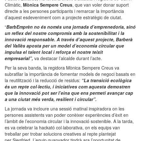
Climàtic,
Mònica Sempere Creus
, que van voler donar suport
directe a les persones participants i remarcar la importància
d’aquest esdeveniment com a projecte estratègic de ciutat.
“
BarbEmprèn no és només una jornada d’emprenedoria, sinó
un reflex del nostre compromís amb la sostenibilitat i la
innovació responsable. A través d’aquest projecte, Barberà
del Vallès aposta per un model d’economia circular que
impulsa el talent local i reforça el nostre teixit
empresarial”,
va destacar l’alcalde durant l’acte.
Per la seva banda, la regidora Mònica Sempere Creus va
subratllar la importància de fomentar models de negoci basats en
la reutilització i la reducció de residus:
“La transició ecològica
és un repte col·lectiu, i iniciatives com aquesta demostren
que la innovació pot ser l’eina que ens permeti avançar cap
a una ciutat més verda, resilient i circular”.
La jornada va incloure una sessió matinal inspiradora on les
persones assistents van poder conèixer experiències d’èxit en
l’àmbit de l’economia circular i la innovació sostenible. A la tarda,
es va celebrar la hackató col·laborativa, on els equips van
treballar per trobar solucions creatives al repte plantejat
per Siegfried. L’equip guanyador tindrà ara l’oportunitat de