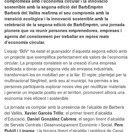
compromesa amb l’economia circular i la innovació
sostenible amb la segona edició del BarbEmprèn
Barberà del Vallès reafirma el seu compromís amb la
transició ecològica i la innovació sostenible amb la
celebració de la segona edició de BarbEmprèn, una jornada
pionera que va reunir persones emprenedores, empreses i
agents del coneixement per treballar en reptes reals
d’economia circular.
L’equip “BdV” ha estat el guanyador d’aquesta segona edició amb
un projecte que exemplifica perfectament els valors de l’economia
circular. La proposta consisteix en la creació d’una empresa
dedicada a donar una segona vida als envasos industrials,
transformant-los en mobiliari per a la llar. El repte, plantejat per la
multinacional Siegfried, amb seu al municipi, ha permès a les
persones participants explorar noves vies per reutilitzar materials
i generar un impacte positiu en el territori, promovent alhora una
economia més eficient i sostenible.
La jornada va comptar amb la presència de l’alcalde de Barberà
del Vallès,
Xavier Garcés Trillo
; el primer tinent d’alcaldia
d'Educació,
Daniel González Cabrera
; el segon tinent d’alcaldia
de Serveis Centrals i Desenvolupament Econòmic i Social,
Pere
Pubill i Linares
; i la tercera tinent d’alcaldia i regidora de Canvi