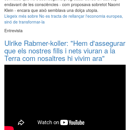
endavant de les consciències - com proposava sobretot Naomi
Klein - encara que això semblava una dolça utopia.
Llegeix més
sobre No es tracta de rellançar l'economia europea,
sinó de transformar-la
Entrevista
Ulrike Rabmer-koller: "Hem d'assegurar
que els nostres fills i nets viuran a la
Terra com nosaltres hi vivim ara"