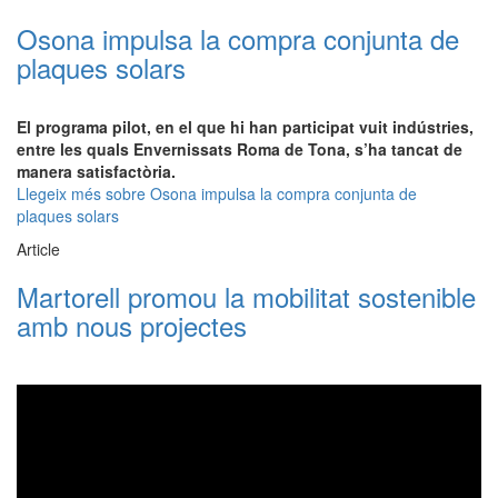
Osona impulsa la compra conjunta de
plaques solars
El programa pilot, en el que hi han participat vuit indústries,
entre les quals Envernissats Roma de Tona, s’ha tancat de
manera satisfactòria.
Llegeix més
sobre Osona impulsa la compra conjunta de
plaques solars
Article
Martorell promou la mobilitat sostenible
amb nous projectes