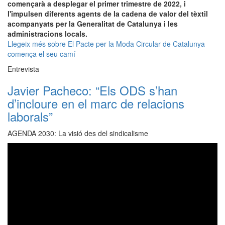
començarà a desplegar el primer trimestre de 2022, i
l'impulsen diferents agents de la cadena de valor del tèxtil
acompanyats per la Generalitat de Catalunya i les
administracions locals.
Llegeix més
sobre El Pacte per la Moda Circular de Catalunya
comença el seu camí
Entrevista
Javier Pacheco: “Els ODS s’han
d’incloure en el marc de relacions
laborals”
AGENDA 2030: La visió des del sindicalisme