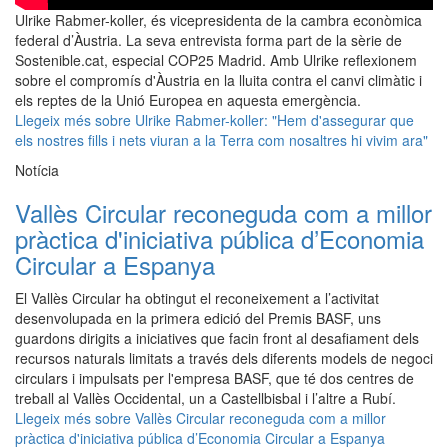
Ulrike Rabmer-koller, és vicepresidenta de la cambra econòmica
federal d’Àustria. La seva entrevista forma part de la sèrie de
Sostenible.cat, especial COP25 Madrid. Amb Ulrike reflexionem
sobre el compromís d'Àustria en la lluita contra el canvi climàtic i
els reptes de la Unió Europea en aquesta emergència.
Llegeix més
sobre Ulrike Rabmer-koller: "Hem d'assegurar que
els nostres fills i nets viuran a la Terra com nosaltres hi vivim ara"
Notícia
Vallès Circular reconeguda com a millor
pràctica d'iniciativa pública d’Economia
Circular a Espanya
El Vallès Circular ha obtingut el reconeixement a l’activitat
desenvolupada en la primera edició del Premis BASF, uns
guardons dirigits a iniciatives que facin front al desafiament dels
recursos naturals limitats a través dels diferents models de negoci
circulars i impulsats per l'empresa BASF, que té dos centres de
treball al Vallès Occidental, un a Castellbisbal i l’altre a Rubí.
Llegeix més
sobre Vallès Circular reconeguda com a millor
pràctica d'iniciativa pública d’Economia Circular a Espanya