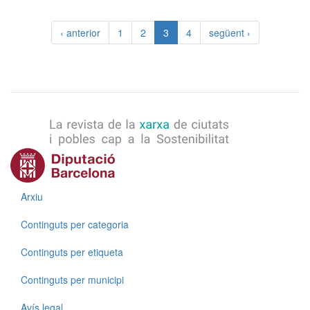
‹ anterior
1
2
3
4
següent ›
Menú
Arxiu
Continguts per categoria
Continguts per etiqueta
Continguts per municipi
Menú
Avís legal