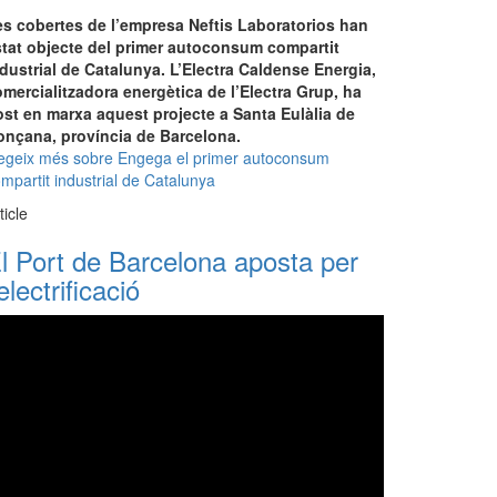
es cobertes de l’empresa Neftis Laboratorios han
stat objecte del primer autoconsum compartit
dustrial de Catalunya. L’Electra Caldense Energia,
mercialitzadora energètica de l’Electra Grup, ha
st en marxa aquest projecte a Santa Eulàlia de
onçana, província de Barcelona.
egeix més
sobre Engega el primer autoconsum
mpartit industrial de Catalunya
ticle
l Port de Barcelona aposta per
'electrificació