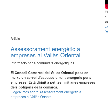
El
el
po
Ll
l'
Article
Assessorament energètic a
empreses al Vallès Oriental
Informació per a comunitats energètiques
El Consell Comarcal del Vallès Oriental posa en
marxa un servei d’assessorament energètic per a
í
empreses. Està dirigit a petites i mitjanes empreses
dels polígons de la comarca.
Llegeix més
sobre Assessorament energètic a
empreses al Vallès Oriental