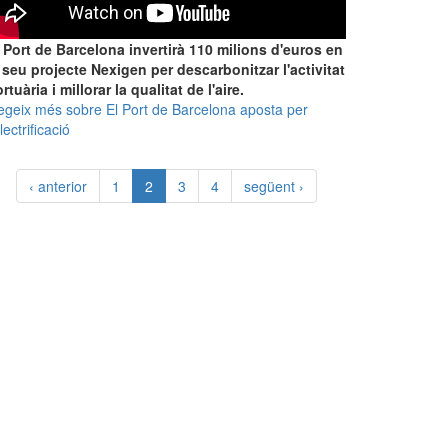
 Port de Barcelona invertirà 110 milions d'euros en
 seu projecte Nexigen per descarbonitzar l'activitat
rtuària i millorar la qualitat de l'aire.
egeix més
sobre El Port de Barcelona aposta per
electrificació
‹ anterior
1
2
3
4
següent ›