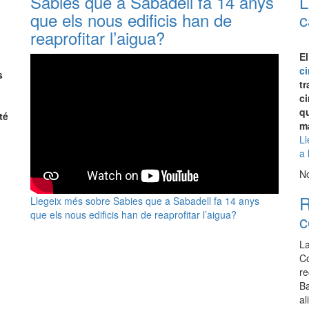
Sabies que a Sabadell fa 14 anys
L
que els nous edificis han de
c
reaprofitar l’aigua?
E
c
s
t
ci
q
té
ma
Ll
a 
No
R
Llegeix més
sobre Sabies que a Sabadell fa 14 anys
que els nous edificis han de reaprofitar l’aigua?
c
La
Co
re
Ba
al