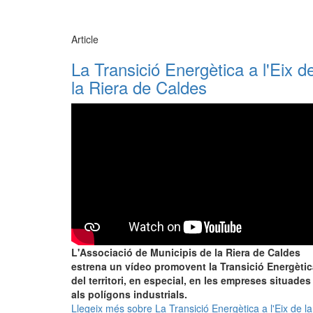
Article
La Transició Energètica a l'Eix d
la Riera de Caldes
L'Associació de Municipis de la Riera de Caldes
estrena un vídeo promovent la Transició Energètic
del territori, en especial, en les empreses situades
als polígons industrials.
Llegeix més
sobre La Transició Energètica a l'Eix de la