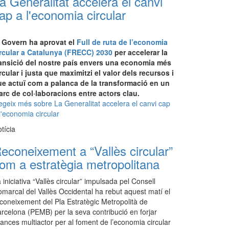
a Generalitat accelera el canvi
ap a l'economia circular
l Govern ha aprovat el
Full de ruta de l’economia
ircular a Catalunya (FRECC) 2030
per accelerar la
ransició del nostre país envers una economia més
rcular i justa que maximitzi el valor dels recursos i
ue actuï com a palanca de la transformació en un
rc de col·laboracions entre actors clau.
egeix més
sobre La Generalitat accelera el canvi cap
l'economia circular
tícia
econeixement a “Vallès circular”
om a estratègia metropolitana
 iniciativa “Vallès circular” impulsada pel Consell
marcal del Vallès Occidental ha rebut aquest matí el
coneixement del Pla Estratègic Metropolità de
rcelona (PEMB) per la seva contribució en forjar
iances multiactor per al foment de l’economia circular