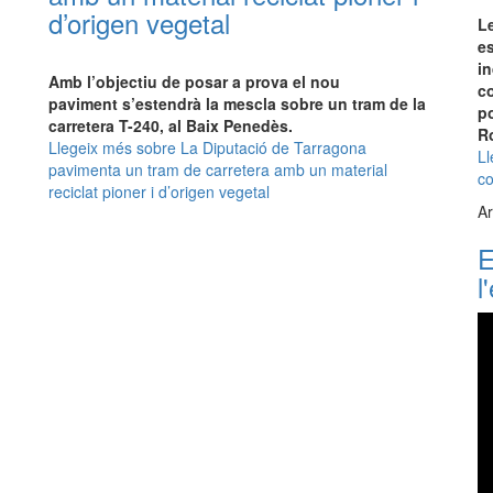
d’origen vegetal
L
e
in
Amb l’objectiu de posar a prova el nou
co
paviment s’estendrà la mescla sobre un tram de la
po
carretera T-240, al Baix Penedès.
R
Llegeix més
sobre La Diputació de Tarragona
Ll
pavimenta un tram de carretera amb un material
co
reciclat pioner i d’origen vegetal
Ar
E
l