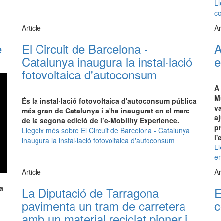
Ll
co
Article
Ar
e
El Circuit de Barcelona -
A
Catalunya inaugura la instal·lació
e
fotovoltaica d'autoconsum
A 
Mu
És la instal·lació fotovoltaica d'autoconsum pública
v
més gran de Catalunya i s'ha inaugurat en el marc
aj
de la segona edició de l’e-Mobility Experience.
pr
Llegeix més
sobre El Circuit de Barcelona - Catalunya
l'
inaugura la instal·lació fotovoltaica d'autoconsum
Ll
em
Article
Ar
a
La Diputació de Tarragona
E
pavimenta un tram de carretera
c
amb un material reciclat pioner i