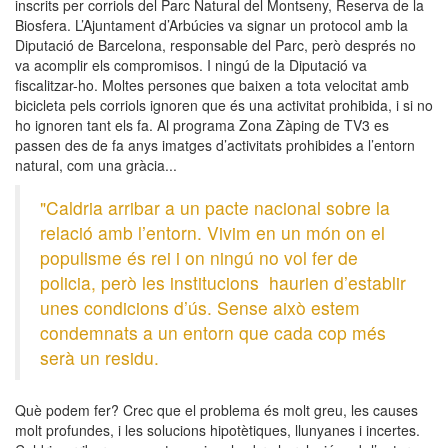
inscrits per corriols del Parc Natural del Montseny, Reserva de la
Biosfera. L’Ajuntament d’Arbúcies va signar un protocol amb la
Diputació de Barcelona, responsable del Parc, però després no
va acomplir els compromisos. I ningú de la Diputació va
fiscalitzar-ho. Moltes persones que baixen a tota velocitat amb
bicicleta pels corriols ignoren que és una activitat prohibida, i si no
ho ignoren tant els fa. Al programa Zona Zàping de TV3 es
passen des de fa anys imatges d’activitats prohibides a l’entorn
natural, com una gràcia...
"Caldria arribar a un pacte nacional sobre la
relació amb l’entorn. Vivim en un món on el
populisme és rei i on ningú no vol fer de
policia, però les institucions haurien d’establir
unes condicions d’ús. Sense això estem
condemnats a un entorn que cada cop més
serà un residu.
Què podem fer? Crec que el problema és molt greu, les causes
molt profundes, i les solucions hipotètiques, llunyanes i incertes.