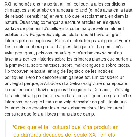
XXI no només ens ha portat al límit pel que fa a les condicions
climàtiques sinó també en la nostra relació (o més aviat en la falta
de relació i sensibilitat) envers allò que, escolarment, en diem la
natura. Quan vaig començar a escriure articles en els quals
parlava de plantes i d’ocells en la columna que setmanalment
publico a
La Vanguardia
vaig constatar que hi havia un gran
interès pel que explicava. Però al mateix temps vaig poder veure
fins a quin punt era profund aquest tall que dic. La gent -més
aviat gent gran, pels comentaris que m’arribaven- se sentien
fascinats per les històries sobre les primeres plantes que surten a
la primavera, sobre narcisos, sobre mallerengues o sobre picots.
Ho trobaven relaxant, enmig de l’agitació de les notícies
polítiques. Però ho desconeixien gairebé tot. Em considero un
privilegiat perquè, a Arbúcies (La Selva) vaig viure una època en
la qual encara hi havia pagesos i bosquerols. De nano, m’hi vaig
fer amic, hi vaig parlar, em van dur al bosc. I quan, de gran, m’he
interessat per aquell món que vaig descobrir de petit, tenia uns
fonaments on encaixar les meves observacions i les lectures i
consultes que feia a llibres i manuals de camp.
"Crec que el tall cultural que s’ha produït en
les darreres dècades del segle XX i en els