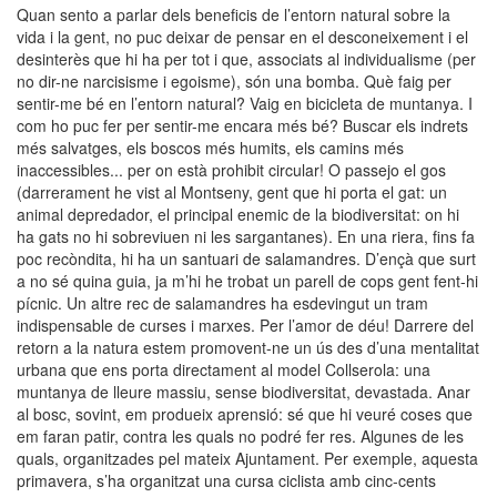
Quan sento a parlar dels beneficis de l’entorn natural sobre la
vida i la gent, no puc deixar de pensar en el desconeixement i el
desinterès que hi ha per tot i que, associats al individualisme (per
no dir-ne narcisisme i egoisme), són una bomba. Què faig per
sentir-me bé en l’entorn natural? Vaig en bicicleta de muntanya. I
com ho puc fer per sentir-me encara més bé? Buscar els indrets
més salvatges, els boscos més humits, els camins més
inaccessibles... per on està prohibit circular! O passejo el gos
(darrerament he vist al Montseny, gent que hi porta el gat: un
animal depredador, el principal enemic de la biodiversitat: on hi
ha gats no hi sobreviuen ni les sargantanes). En una riera, fins fa
poc recòndita, hi ha un santuari de salamandres. D’ençà que surt
a no sé quina guia, ja m’hi he trobat un parell de cops gent fent-hi
pícnic. Un altre rec de salamandres ha esdevingut un tram
indispensable de curses i marxes. Per l’amor de déu! Darrere del
retorn a la natura estem promovent-ne un ús des d’una mentalitat
urbana que ens porta directament al model Collserola: una
muntanya de lleure massiu, sense biodiversitat, devastada. Anar
al bosc, sovint, em produeix aprensió: sé que hi veuré coses que
em faran patir, contra les quals no podré fer res. Algunes de les
quals, organitzades pel mateix Ajuntament. Per exemple, aquesta
primavera, s’ha organitzat una cursa ciclista amb cinc-cents