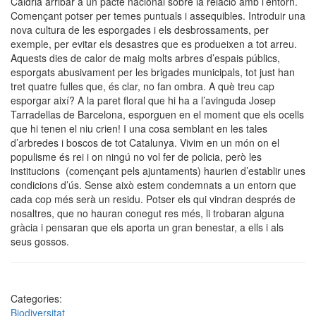
Caldria arribar a un pacte nacional sobre la relació amb l’entorn.
Començant potser per temes puntuals i assequibles. Introduir una
nova cultura de les esporgades i els desbrossaments, per
exemple, per evitar els desastres que es produeixen a tot arreu.
Aquests dies de calor de maig molts arbres d’espais públics,
esporgats abusivament per les brigades municipals, tot just han
tret quatre fulles que, és clar, no fan ombra. A què treu cap
esporgar així? A la paret floral que hi ha a l’avinguda Josep
Tarradellas de Barcelona, esporguen en el moment que els ocells
que hi tenen el niu crien! I una cosa semblant en les tales
d’arbredes i boscos de tot Catalunya. Vivim en un món on el
populisme és rei i on ningú no vol fer de policia, però les
institucions (començant pels ajuntaments) haurien d’establir unes
condicions d’ús. Sense això estem condemnats a un entorn que
cada cop més serà un residu. Potser els qui vindran després de
nosaltres, que no hauran conegut res més, li trobaran alguna
gràcia i pensaran que els aporta un gran benestar, a ells i als
seus gossos.
Categories:
Biodiversitat