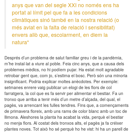
anys que van del segle XXI no només ens ha
portat al límit pel que fa a les condicions
climàtiques sinó també en la nostra relació (o
més aviat en la falta de relació i sensibilitat)
envers allò que, escolarment, en diem la
natura"
Després d’un problema de salut familiar greu i de la pandèmia,
m’he instal·lat a viure al poble. Feia cinc anys, que a causa dels
problemes mèdics, no hi podíem pujar. Ha estat molt agradable
retrobar gent que, com jo, s’estima el bosc. Però són una minoria
insignificant. Podria explicar moltes anècdotes. Per exemple:
setmanes enrere vaig publicar un elogi de les flors de col
farratgera, la col que es fa servir per alimentar el bestiar. Fa un
tronxo que arriba a tenir més d’un metre d’alçada, del qual, el
pagès, va arrencant les fulles tendres. Fins que, a començaments
de primavera floreix, amb uns rams de color blanc amb un toc de
llimona. Aleshores la planta ha acabat la vida, perquè el bestiar
no menja flors. Al costat dels tronxos alts, el pagès ja fa créixer
plantes noves. Tot això ho sé perquè ho he vist: hi ha un parell de