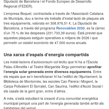
Diputació de Barcelona i el Fondo Europeo de Desarrollo
Regional (FEDER).
L’empresa Boquet, contractada a través de l'Associació Catalana
de Municipis, duu a terme els treballs d’instal·lació de plaques als
tres equipaments, valorats en 308.976,51 €. La Diputació de
Barcelona, a través del programa
Renovables 2030
, es fa càrrec
d’un 75 % de les despeses (231.733,39 euros). Està previst que
aquestes plaques estiguin operatives a mitjans de 2026 i que
permetin un estalvi econòmic de 47.000 euros anuals.
Una xarxa d’espais d’energia compartida
Les instal·lacions d’autoconsum col·lectiu que hi ha a l’Escola
Palau d’Ametlla i al Teatre Margarida Xirgu permetran
aprofitar
l’energia solar generada entre diversos equipaments
. Entre
els espais que se’n beneficiaran hi ha l’edifici de l’Ajuntament, la
Biblioteca de Montornès, les escoles Can Parera i Mogent, la
Carpa Polivalent El Sorralet, Can Saurina, l’edifici d’Acció Social i
els casals de la gent gran, entre d’altres.
A més, s’està estudiant la creació d’una comunitat energètica
municipal perquè una part de l’energia generada també arribi als
habitatges del veïnat.