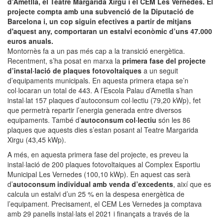
d’Ametlla, el Teatre Margarida Xirgu i el CEM Les Vernedes. El
projecte compta amb una subvenció de la Diputació de
Barcelona i, un cop siguin efectives a partir de mitjans
d'aquest any, comportaran un estalvi econòmic d’uns 47.000
euros anuals.​
Montornès fa a un pas més cap a la transició energètica.
Recentment, s’ha posat en marxa la
primera fase del projecte
d’instal·lació de plaques fotovoltaiques
a un seguit
d’equipaments municipals. En aquesta primera etapa se’n
col·locaran un total de 443. A l’Escola Palau d’Ametlla s’han
instal·lat 157 plaques d’autoconsum col·lectiu (79,20 kWp), fet
que permetrà repartir l’energia generada entre diversos
equipaments. També d’
autoconsum col·lectiu
són les 86
plaques que aquests dies s’estan posant al Teatre Margarida
Xirgu (43,45 kWp).
A més, en aquesta primera fase del projecte, es preveu la
instal·lació de 200 plaques fotovoltaiques al Complex Esportiu
Municipal Les Vernedes (100,10 kWp). En aquest cas serà
d’
autoconsum individual amb venda d’excedents
, així que es
calcula un estalvi d’un 25 % en la despesa energètica de
l’equipament. Precisament, el CEM Les Vernedes ja comptava
amb 29 panells instal·lats el 2021 i finançats a través de la