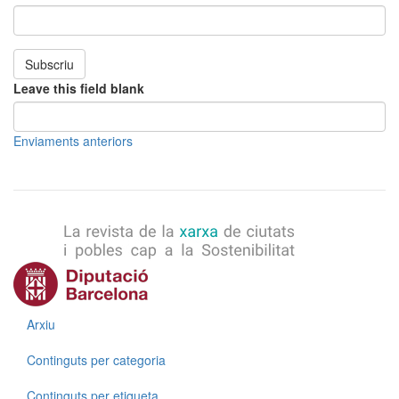
Subscriu
Leave this field blank
Enviaments anteriors
Menú
Arxiu
Continguts per categoria
Continguts per etiqueta