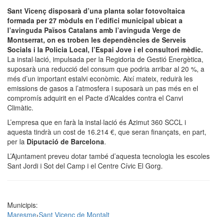
Sant Vicenç disposarà d’una planta solar fotovoltaica
formada per 27 mòduls en l’edifici municipal ubicat a
l’avinguda Països Catalans amb l’avinguda Verge de
Montserrat, on es troben les dependències de Serveis
Socials i la Policia Local, l’Espai Jove i el consultori mèdic.
La instal·lació, impulsada per la Regidoria de Gestió Energètica,
suposarà una reducció del consum que podria arribar al 20 %, a
més d’un important estalvi econòmic. Així mateix, reduirà les
emissions de gasos a l’atmosfera i suposarà un pas més en el
compromís adquirit en el Pacte d’Alcaldes contra el Canvi
Climàtic.
L’empresa que en farà la instal·lació és Azimut 360 SCCL i
aquesta tindrà un cost de 16.214 €, que seran finançats, en part,
per la
Diputació de Barcelona
.
L’Ajuntament preveu dotar també d’aquesta tecnologia les escoles
Sant Jordi i Sot del Camp i el Centre Cívic El Gorg.
Municipis:
Maresme
›
Sant Vicenç de Montalt