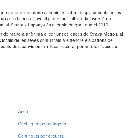
 que proporciona dades anònimes sobre desplaçaments actius
rups de defensa i investigadors per millorar la inversió en
omunitat Strava a Espanya és el doble de gran que el 2019.
nten de manera anònima el conjunt de dades de Strava Metro i, al
ats locals de les seves comunitats a entendre els patrons de
impacte dels canvis en la infraestructura, per millorar l'accés al
Menú
Arxiu
Continguts per categoria
Continguts per etiqueta