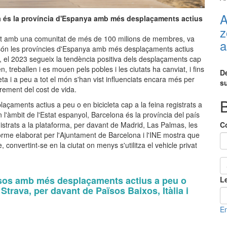
A
 és la província d'Espanya amb més desplaçaments actius
z
tat amb una comunitat de més de 100 milions de membres, va
a
són les províncies d'Espanya amb més desplaçaments actius
, el 2023 segueix la tendència positiva dels desplaçaments cap
, treballen i es mouen pels pobles i les ciutats ha canviat, i fins
D
eta i a peu a tot el món s'han vist influenciats encara més per
su
crement del cost de vida.
B
çaments actius a peu o en bicicleta cap a la feina registrats a
n l'àmbit de l'Estat espanyol, Barcelona és la província del país
strats a la plataforma, per davant de Madrid, Las Palmas, les
C
nforme elaborat per l'Ajuntament de Barcelona i l'INE mostra que
convertint-se en la ciutat on menys s'utilitza el vehicle privat
ïsos amb més desplaçaments actius a peu o
Le
a Strava, per davant de Països Baixos, Itàlia i
En