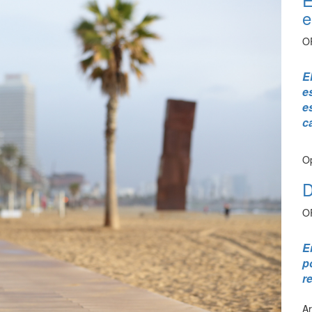
e
O
E
e
e
c
Op
D
O
E
p
r
Ar