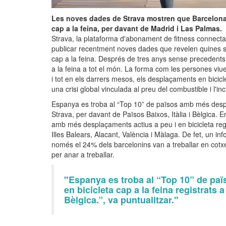
Les noves dades de Strava mostren que Barcelona
cap a la feina, per davant de Madrid i Las Palmas.
Strava, la plataforma d'abonament de fitness connec
publicar recentment noves dades que revelen quines 
cap a la feina. Després de tres anys sense precedents
a la feina a tot el món. La forma com les persones viuen
i tot en els darrers mesos, els desplaçaments en bicicl
una crisi global vinculada al preu del combustible i l'in
Espanya es troba al “Top 10” de països amb més despla
Strava, per davant de Països Baixos, Itàlia i Bèlgica. E
amb més desplaçaments actius a peu i en bicicleta regi
Illes Balears, Alacant, València i Màlaga. De fet, un i
només el 24% dels barcelonins van a treballar en cotxe, 
per anar a treballar.
"Espanya es troba al “Top 10” de pa
en bicicleta cap a la feina registrats 
Bèlgica.”, va puntualitzar."