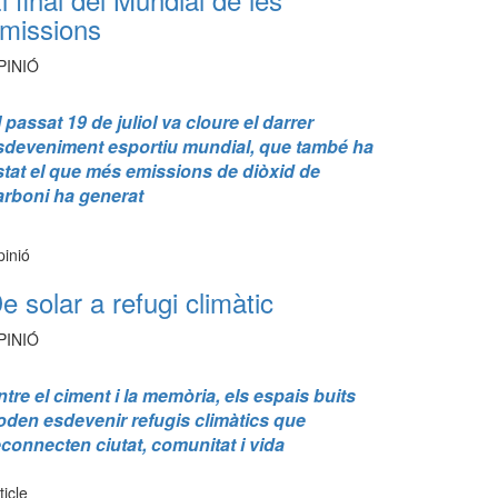
missions
PINIÓ
l passat 19 de juliol va cloure el darrer
sdeveniment esportiu mundial, que també ha
stat el que més emissions de diòxid de
arboni ha generat
inió
e solar a refugi climàtic
PINIÓ
ntre el ciment i la memòria, els espais buits
oden esdevenir refugis climàtics que
econnecten ciutat, comunitat i vida
ticle