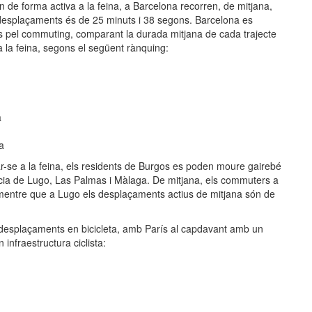
 de forma activa a la feina, a Barcelona recorren, de mitjana,
 desplaçaments és de 25 minuts i 38 segons. Barcelona es
país pel commuting, comparant la durada mitjana de cada trajecte
a la feina, segons el següent rànquing:
a
a
-se a la feina, els residents de Burgos es poden moure gairebé
cia de Lugo, Las Palmas i Màlaga. De mitjana, els commuters a
 mentre que a Lugo els desplaçaments actius de mitjana són de
 desplaçaments en bicicleta, amb París al capdavant amb un
infraestructura ciclista: