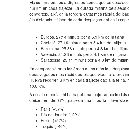
Els commuters, és a dir, les persones que es desplacen
4,8 km en cada trajecte. La durada mitjana dels seus
converteix, així, en la tercera ciutat més ràpida del 
/ la distància mitjana de cada desplaçament actiu cap 
Burgos, 27:14 minuts per a 5,9 km de mitjana
Castelló, 27:19 minuts per a 5,4 km de mitjana
Barcelona, 25:38 minuts per a 4,8 km de mitjan
València, 21:28 minuts per a 4,1 km de mitjana
Saragossa, 23:11 minuts per a 4,3 km de mitjan
En comparació amb les àrees on és més lent desplaçar
dues vegades més ràpid que els que viuen a la provín
Huelva recorren 3 km en cada trajecte cap a la feina,
16,8 km.
A escala mundial, hi ha hagut una major adopció dels
creixement del 97% gràcies a una important inversió en 
París (+97%)
Rio de Janeiro (+62%)
Berlín (+57%)
Tòquio (+46%)