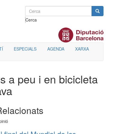
Cerca
TÍ
ESPECIALS
AGENDA
XARXA
a peu i en bicicleta
ava
Relacionats
inió
l final del Mundial de les