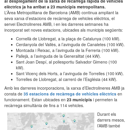
al desplegament de la xarxa de recàrrega ràpida de vehicles
elèctrics ja ha arribat a 23 municipis metropolitans.
L’Àrea Metropolitana de Barcelona (AMB) continua ampliant la
seva xarxa d’estacions de recàrrega de vehicles elèctrics, el
servei Electrolineres AMB, i en les darreres setmanes ha
incorporat set noves estacions, ubicades als municipis següents:
Cornellà de Llobregat, a la plaça de Catalunya (100 kW).
Cerdanyola del Vallès, a l’avinguda de Canaletes (100 kW).
Montcada i Reixac, a l’avinguda de la Ferreria (100 kW).
Pallejà, a l’avinguda de la Generalitat (44 kW).
Sant Joan Despí, al poliesportiu Salvador Gimeno (100
kW).
Sant Vicenç dels Horts, a l’avinguda de Torrelles (100 kW).
Torrelles de Llobregat, al carreró de l’Església (44 kW).
Amb les darreres incorporacions, la xarxa d’Electrolineres AMB ja
consta de
35 estacions de recàrrega de vehicles elèctrics
en
funcionament. Estan ubicades en
23 municipis
i permeten la
recàrrega simultània de fins a 114 vehicles.
Durant els
darrers mesos,
l’AMB també