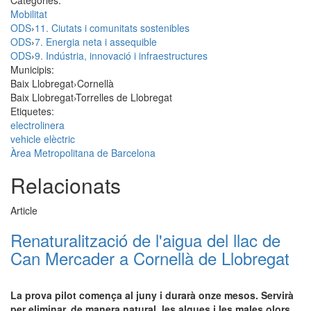
Categories:
Mobilitat
ODS
›
11. Ciutats i comunitats sostenibles
ODS
›
7. Energia neta i assequible
ODS
›
9. Indústria, innovació i infraestructures
Municipis:
Baix Llobregat
›
Cornellà
Baix Llobregat
›
Torrelles de Llobregat
Etiquetes:
electrolinera
vehicle elèctric
Àrea Metropolitana de Barcelona
Relacionats
Article
Renaturalització de l'aigua del llac de
Can Mercader a Cornellà de Llobregat
La prova pilot comença al juny i durarà onze mesos. Servirà
per eliminar, de manera natural, les algues i les males olors