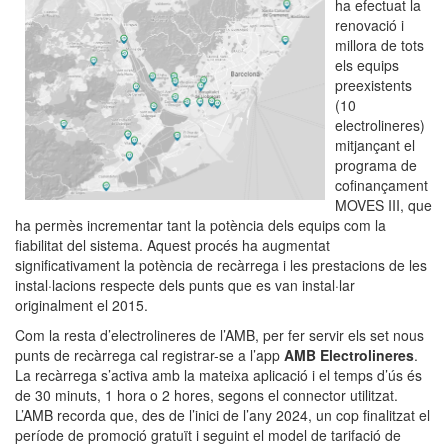
ha efectuat la
renovació i
millora de tots
els equips
preexistents
(10
electrolineres)
mitjançant el
programa de
cofinançament
MOVES III, que
ha permès incrementar tant la potència dels equips com la
fiabilitat del sistema. Aquest procés ha augmentat
significativament la potència de recàrrega i les prestacions de les
instal·lacions respecte dels punts que es van instal·lar
originalment el 2015.
Com la resta d’electrolineres de l’AMB, per fer servir els set nous
punts de recàrrega cal registrar-se a l’app
AMB Electrolineres
.
La recàrrega s’activa amb la mateixa aplicació i el temps d’ús és
de 30 minuts, 1 hora o 2 hores, segons el connector utilitzat.
L’AMB recorda que, des de l’inici de l’any 2024, un cop finalitzat el
període de promoció gratuït i seguint el model de tarifació de