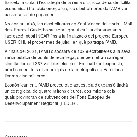
Barcelona ciutat i l’estratègia de la resta d’Europa de sostenibilitat
econòmica i transició energètica, les electrolineres de l’AMB van
passar a ser de pagament.
No obstant això, les electrolineres de Sant Vicenç del Horts – Molí
dels Frares i Castellbisbal seran gratuïtes i funcionaran amb
l’aplicació mòbil INCAR fins a la finalització del projecte Europeu
USER-CHI, el proper mes de juliol, en què participa l’AMB.
A finals del 2024, l’AMB disposarà de 102 electrolineres a la seva
xarxa pública de punts de recàrrega, que permetran carregar
simultàniament 367 vehicles elèctrics. En finalitzar l’expansió,
pràcticament tots els municipis de la metròpolis de Barcelona
tindran electrolineres.
Econòmicament, l’AMB preveu que aquest pla d’expansió tindrà
un cost global de quatre milions d’euros, dos milions dels
quals provindran de subvencions del Fons Europeu de
Desenvolupament Regional (FEDER).