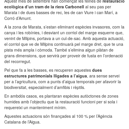
Aquest mes de setembre han començat les feines de
restauració
ecològica d’un tram de la riera Carbonell
al seu pas per
Marata i de dues basses de rec, les de can Viure i can Marí, a
Corró d’Amunt.
A la zona de Marata, s’estan eliminant espècies invasores, com la
canya i les robínies, i desviant un corriol del marge esquerre que,
venint de Milpins, portava a un cul-de-sac. Amb aquesta actuació,
el corriol que ve de Milpins continuarà pel marge dret, que te una
pista més ampla i còmoda. També s’elimina algun plàtan de
grans dimensions, que servirà per proveir de fusta en l’ordenació
del recorregut.
Pel que fa a les basses, es recuperen aquestes
dues
estructures patrimonials lligades a l’aigua
, ara sense servei
per a l’agricultura, com a punts d’aigua temporals per afavorir la
biodiversitat, especialment d’amfibis i rèptils.
En ambdós casos, es plantaran espècies autòctones de zones
humides amb l’objectiu que la restauració funcioni per si sola i
requereixi un manteniment mínim.
Aquestes actuacions són finançades al 100 % per l’Agència
Catalana de l’Aigua.