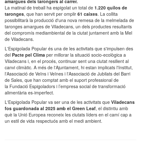
amargues dels tarongers al carrer.
La matinal de treball ha espigolat un total de
1.220 quilos de
taronges
, que han servit per omplir
61 caixes
. La collita
possibilitarà la producció d'una nova remesa de la melmelada de
taronges amargues de Viladecans, un dels productes resultants
del compromís mediambiental de la ciutat juntament amb la Mel
de Viladecans.
L'Espigolada Popular és una de les activitats que s'impulsen des
del
Pacte pel Clima
per millorar la situació socio-ecològica a
Viladecans i, en el procés, continuar sent una ciutat resilient al
canvi climàtic. A més de l'Ajuntament, hi estan implicats l'Institut,
l'Associació de Veïns i Veïnes i l'Associació de Jubilats del Barri
de Sales, que han comptat amb el suport professional de
la Fundació Espigoladors i l’empresa social de transformació
alimentària es-imperfect.
L'Espigolada Popular va ser una de les activitats que
Viladecans
fos guardonada al 2025 amb el Green Leaf
, el distintiu amb
què la Unió Europea reconeix les ciutats líders en el camí cap a
un estil de vida respectuós amb el medi ambient.