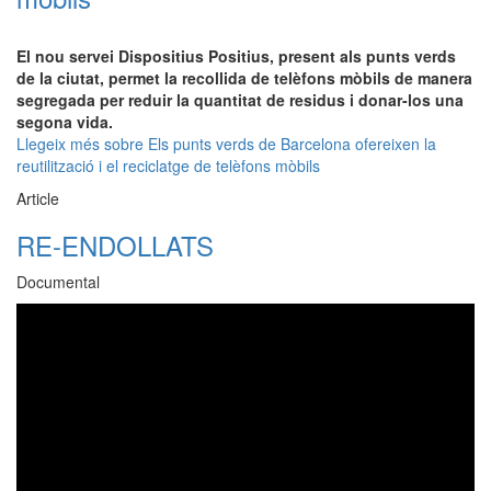
El nou servei Dispositius Positius, present als punts verds
de la ciutat, permet la recollida de telèfons mòbils de manera
segregada per reduir la quantitat de residus i donar-los una
segona vida.
Llegeix més
sobre Els punts verds de Barcelona ofereixen la
reutilització i el reciclatge de telèfons mòbils
Article
RE-ENDOLLATS
Documental