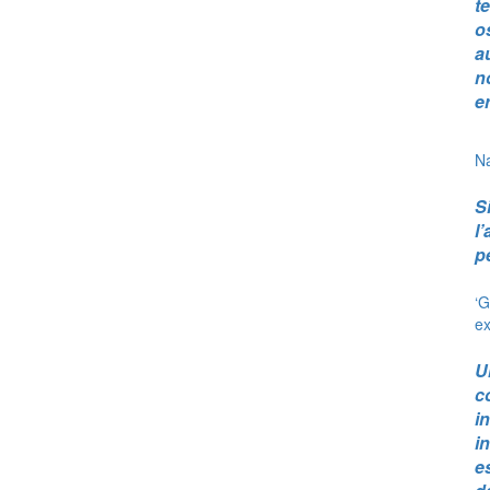
t
o
a
n
e
Na
S
l
p
‘G
ex
U
c
i
i
e