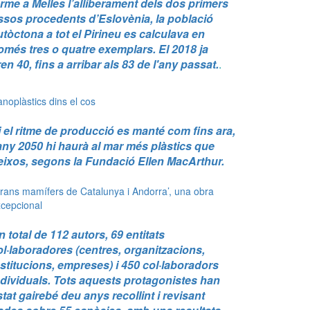
erme a Melles l’alliberament dels dos primers
ssos procedents d’Eslovènia, la població
utòctona a tot el Pirineu es calculava en
omés tres o quatre exemplars. El 2018 ja
ren 40, fins a arribar als 83 de l'any passat.
.
noplàstics dins el cos
i el ritme de producció es manté com fins ara,
’any 2050 hi haurà al mar més plàstics que
eixos, segons la Fundació Ellen MacArthur.
rans mamífers de Catalunya i Andorra’, una obra
cepcional
n total de 112 autors, 69 entitats
ol·laboradores (centres, organitzacions,
nstitucions, empreses) i 450 col·laboradors
ndividuals. Tots aquests protagonistes han
stat gairebé deu anys recollint i revisant