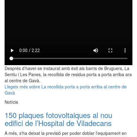
Després d’haver-se instaurat amb èxit als barris de Bruguers, La
Sentiu i Les Panes, la recollida de residus porta a porta arriba ara
al centre de Gavà.
Llegeix més
sobre La recollida porta a porta arriba al centre de
Gavà
Notícia
150 plaques fotovoltaiques al nou
edifici de l’Hospital de Viladecans
A més, s'ha deixat la previsió per poder doblar l'equipament en