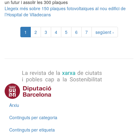
un futur i assolir les 300 plaques
Llegeix més
sobre 150 plaques fotovoltaiques al nou edifici de
l’Hospital de Viladecans
1
2
3
4
5
6
7
següent ›
Menú
Arxiu
Continguts per categoria
Continguts per etiqueta