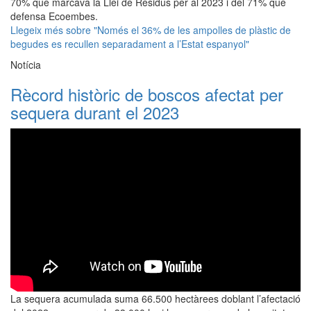
70% que marcava la Llei de Residus per al 2023 i del 71% que
defensa Ecoembes.
Llegeix més
sobre "Només el 36% de les ampolles de plàstic de
begudes es recullen separadament a l’Estat espanyol"
Notícia
Rècord històric de boscos afectat per
sequera durant el 2023
La sequera acumulada suma 66.500 hectàrees doblant l’afectació