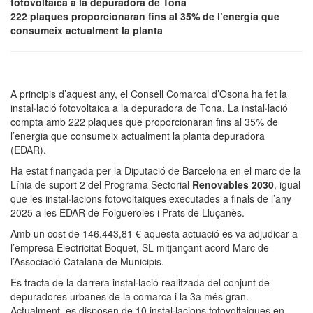
fotovoltaica a la depuradora de Tona
222 plaques proporcionaran fins al 35% de l’energia que
consumeix actualment la planta
A principis d’aquest any, el Consell Comarcal d’Osona ha fet la
instal·lació fotovoltaica a la depuradora de Tona. La instal·lació
compta amb 222 plaques que proporcionaran fins al 35% de
l’energia que consumeix actualment la planta depuradora
(EDAR).
Ha estat finançada per la Diputació de Barcelona en el marc de la
Línia de suport 2 del Programa Sectorial
Renovables 2030
, igual
que les instal·lacions fotovoltaiques executades a finals de l’any
2025 a les EDAR de Folgueroles i Prats de Lluçanès.
Amb un cost de 146.443,81 € aquesta actuació es va adjudicar a
l’empresa Electricitat Boquet, SL mitjançant acord Marc de
l’Associació Catalana de Municipis.
Es tracta de la darrera instal·lació realitzada del conjunt de
depuradores urbanes de la comarca i la 3a més gran.
Actualment, es disposen de 10 instal·lacions fotovoltaiques en