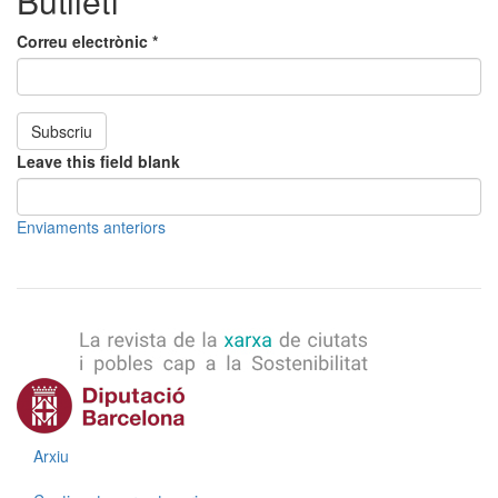
Butlletí
Correu electrònic
*
Subscriu
Leave this field blank
Enviaments anteriors
Menú
Arxiu