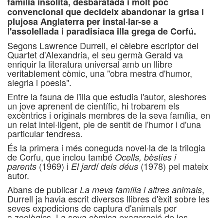
família insòlita, desbaratada i molt poc
convencional que decideix abandonar la grisa i
plujosa Anglaterra per instal·lar-se a
l'assolellada i paradisíaca illa grega de Corfú.
Segons Lawrence Durrell, el cèlebre escriptor del
Quartet d'Alexandria, el seu germà Gerald va
enriquir la literatura universal amb un llibre
veritablement còmic, una "obra mestra d'humor,
alegria i poesia".
Entre la fauna de l'illa que estudia l'autor, aleshores
un jove aprenent de científic, hi trobarem els
excèntrics i originals membres de la seva família, en
un relat intel·ligent, ple de sentit de l'humor i d'una
particular tendresa.
És la primera i més coneguda novel·la de la trilogia
de Corfu, que inclou també
Ocells, bèsties i
(1969) i
(1978) pel mateix
parents
El jardí dels déus
autor.
Abans de publicar
,
La meva família i altres animals
Durrell ja havia escrit diversos llibres d'èxit sobre les
seves expedicions de captura d'animals per
a zoològics. La seva còmica exageració de les