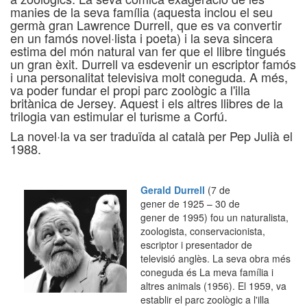
manies de la seva família (aquesta inclou el seu
germà gran Lawrence Durrell, que es va convertir
en un famós novel·lista i poeta) i la seva sincera
estima del món natural van fer que el llibre tingués
un gran èxit. Durrell va esdevenir un escriptor famós
i una personalitat televisiva molt coneguda. A més,
va poder fundar el propi parc zoològic a l'illa
britànica de Jersey. Aquest i els altres llibres de la
trilogia van estimular el turisme a Corfú.
La novel·la va ser traduïda al català per Pep Julià el
1988.
Gerald Durrell
(7 de
gener de 1925 – 30 de
gener de 1995) fou un naturalista,
zoologista, conservacionista,
escriptor i presentador de
televisió anglès. La seva obra més
coneguda és La meva família i
altres animals (1956). El 1959, va
establir el parc zoològic a l'illa