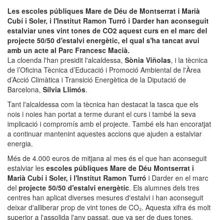
Les escoles públiques Mare de Déu de Montserrat i Marià
Cubí i Soler, i l'Institut Ramon Turró i Darder han aconseguit
estalviar unes vint tones de CO2 aquest curs en el marc del
projecte 50/50 d'estalvi energètic, el qual s'ha tancat avui
amb un acte al Parc Francesc Macià.
La cloenda l'han presidit l'alcaldessa,
Sònia Viñolas
, i la tècnica
de l’Oficina Tècnica d’Educació i Promoció Ambiental de l'Àrea
d’Acció Climàtica i Transició Energètica de la Diputació de
Barcelona,
Sílvia Llimós
.
Tant l'alcaldessa com la tècnica han destacat la tasca que els
nois i noies han portat a terme durant el curs i també la seva
implicació i compromís amb el projecte. També els han encoratjat
a continuar mantenint aquestes accions que ajuden a estalviar
energia.
Més de 4.000 euros de mitjana al mes és el que han aconseguit
estalviar les
escoles públiques Mare de Déu Montserrat i
Marià Cubí i Soler, i l'Institut Ramon Turró
i Darder en el marc
del
projecte 50/50 d'estalvi energètic
. Els alumnes dels tres
centres han aplicat diverses mesures d'estalvi i han aconseguit
deixar d'alliberar prop de vint tones de CO₂. Aquesta xifra és molt
superior a l'assolida l'any passat, que va ser de dues tones.